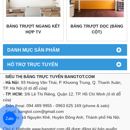
BẢNG TRƯỢT NGANG KẾT
BẢNG TRƯỢT DỌC (BẢNG
HỢP TV
CỘT)
DANH MỤC SẢN PHẨM
HỔ TRỢ TRỰC TUYẾN
SIÊU THỊ BẢNG TRỰC TUYẾN BANGTOT.COM
-
Hà Nội
: 93 Hoàng Văn Thái, P. Khương Trung, Q. Thanh Xuân,
TP. Hà Nội
(ô
tô đỗ cửa
)
-
TP. HCM:
3/6 Lê Thị Riêng, Quận 12, TP. Hồ Chí Minh
(ô tô đỗ
cửa)
- Điện thoại:
094 489 9955 -
0963 625 169
(phone & zalo)
- Email:
bangtot.com
@gmail.com
Nhà Máy: xã Nguyên Khê, Huyện Đông Anh, Thành phố Hà Nội.
Zalo
Chú ý: Website www.bangtot.com đã được đăng ký bản quyền,