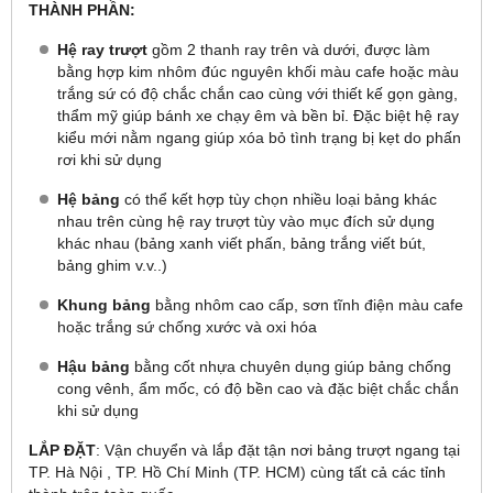
THÀNH PHẦN:
Hệ ray trượt
gồm 2 thanh ray trên và dưới, được làm
bằng hợp kim nhôm đúc nguyên khối màu cafe hoặc màu
trắng sứ có độ chắc chắn cao cùng với thiết kế gọn gàng,
thẩm mỹ giúp bánh xe chạy êm và bền bỉ. Đặc biệt hệ ray
kiểu mới nằm ngang giúp xóa bỏ tình trạng bị kẹt do phấn
rơi khi sử dụng
Hệ bảng
có thể kết hợp tùy chọn nhiều loại bảng khác
nhau trên cùng hệ ray trượt tùy vào mục đích sử dụng
khác nhau (bảng xanh viết phấn, bảng trắng viết bút,
bảng ghim v.v..)
Khung bảng
bằng nhôm cao cấp, sơn tĩnh điện màu cafe
hoặc trắng sứ chống xước và oxi hóa
Hậu bảng
bằng cốt nhựa chuyên dụng giúp bảng chống
cong vênh, ẩm mốc, có độ bền cao và đặc biệt chắc chắn
khi sử dụng
LẮP ĐẶT
: Vận chuyển và lắp đặt tận nơi bảng trượt ngang tại
TP. Hà Nội , TP. Hồ Chí Minh (TP. HCM) cùng tất cả các tỉnh