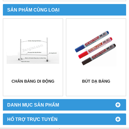
SẢN PHẨM CÙNG LOẠI
CHÂN BẢNG DI ĐỘNG
BÚT DẠ BẢNG
DANH MỤC SẢN PHẨM
HỔ TRỢ TRỰC TUYẾN