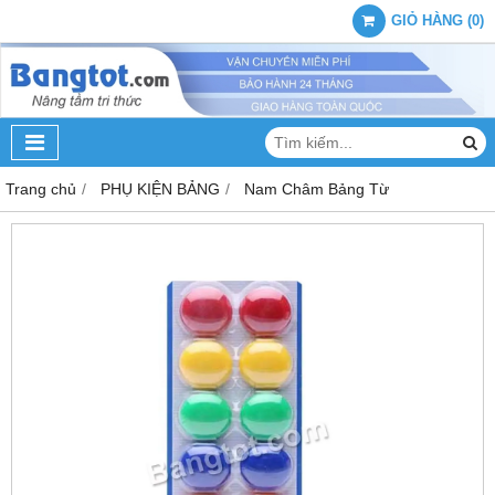
GIỎ HÀNG
(
0
)
Trang chủ
PHỤ KIỆN BẢNG
Nam Châm Bảng Từ